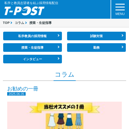
私学と教員志望者を結ぶ採用情報配信
MENU
TOP
コラム
授業・生徒指導
私学教員の採用情報
試験対策
授業・生徒指導
勤務
インタビュー
コラム
お勧めの一冊
2025.06.05