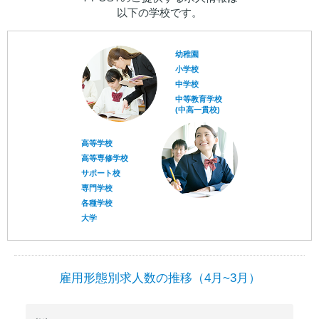
以下の学校です。
幼稚園
小学校
中学校
中等教育学校
(中高一貫校)
高等学校
高等専修学校
サポート校
専門学校
各種学校
大学
雇用形態別求人数の推移（4月~3月）