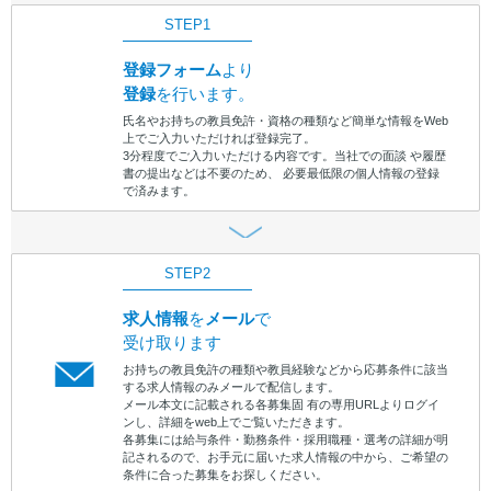
STEP1
登録フォーム
より
登録
を行います。
氏名やお持ちの教員免許・資格の種類など簡単な情報をWeb
上でご入力いただければ登録完了。
3分程度でご入力いただける内容です。当社での面談 や履歴
書の提出などは不要のため、 必要最低限の個人情報の登録
で済みます。
STEP2
求人情報
を
メール
で
受け取ります
お持ちの教員免許の種類や教員経験などから応募条件に該当
する求人情報のみメールで配信します。
メール本文に記載される各募集固 有の専用URLよりログイ
ンし、詳細をweb上でご覧いただきます。
各募集には給与条件・勤務条件・採用職種・選考の詳細が明
記されるので、お手元に届いた求人情報の中から、ご希望の
条件に合った募集をお探しください。